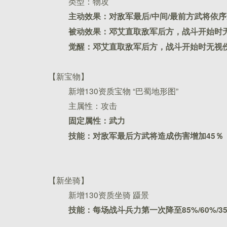
类型：物攻
主动
效果：
对敌军最后/中间/最前方武将依序
被动
效果：
邓艾直取敌军后方，战斗开始时无
觉醒：
邓艾直取敌军后方，战斗开始时无视
【新宝物】
新增130资质宝物 “巴蜀地形图”
主属性：攻击
固定
属性
：
武力
技能
：
对敌军最后方武将造成
伤害
增加
45
％
【新坐骑】
新增130资质坐骑 蹑景
技能
：每场战斗兵力第一次降至
85
%/
6
0%/
3