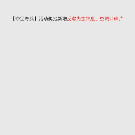
【夺宝奇兵】活动奖池新增
反客为主神息、空城计碎片