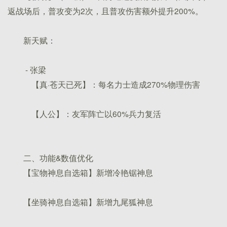
返战场后，普攻变为2次，且普攻伤害额外提升200%。
新天赋：
- 张梁
【真·苍天已死】：每名力士造成270%物理伤害
【人公】：友军阵亡以60%兵力复活
二、功能&数值优化
【宝物神息自选箱】新增冷艳锯神息
【坐骑神息自选箱】新增九尾狐神息