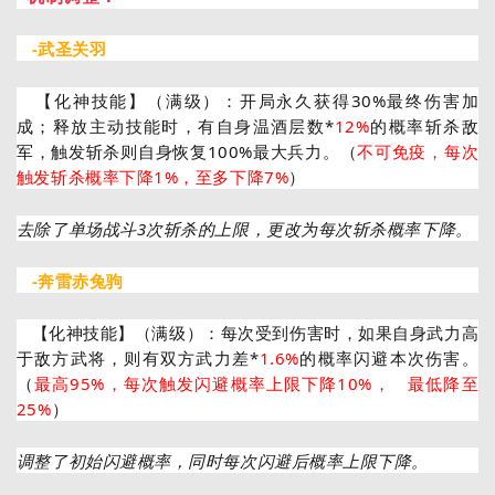
-武圣关羽
【化神技能】（满级）：开局永久获得30%最终伤害加
成；释放主动技能时，有自身温酒层数*
12%
的概率斩杀敌
军，触发斩杀则自身恢复100%最大兵力。（
不可免疫，每次
触发斩杀概率下降1%，至多下降7%
）
去除了单场战斗3次斩杀的上限，更改为每次斩杀概率下降。
-奔雷赤兔驹
【化神技能】（满级）：每次受到伤害时，如果自身武力高
于敌方武将，则有双方武力差*
1.6%
的概率闪避本次伤害。
（
最高95%，每次触发闪避概率上限下降10%， 最低降至
25%
）
调整了初始闪避概率，同时每次闪避后概率上限下降。