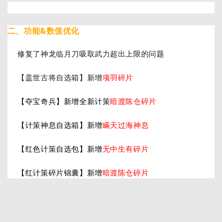
二、功能&数值优化
修复了神龙临月刀吸取武力超出上限的问题
【盖世古将自选箱】新增
项羽碎片
【夺宝奇兵】新增全新计策
暗渡陈仓
碎片
【计策神息自选箱】新增
瞒天过海神息
【红色计策自选包】新增
无中生有
碎片
【红计策碎片锦囊】新增
暗渡陈仓
碎片