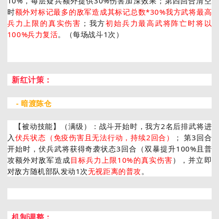
10%，每层疑兵额外提供30%伤害加深效果；第四回合清空
时
额外对标记最多的敌军造成其标记总数*30%我方武将最高
兵力上限的真实伤害
；我方
初始兵力最高武将阵亡时将以
100%兵力复活
。（每场战斗1次）
新红计策：
- 暗渡陈仓
【被动技能】（满级）：战斗开始时，我方2名后排武将进
入
伏兵状态（免疫伤害且无法行动，持续2回合）
； 第3回合
开始时，伏兵武将获得奇袭状态3回合（双暴提升100%且普
攻额外对敌军造成
目标兵力上限10%的真实伤害
），并立即
对敌方随机部队发动1次
无视距离的普攻
。
机制调整：