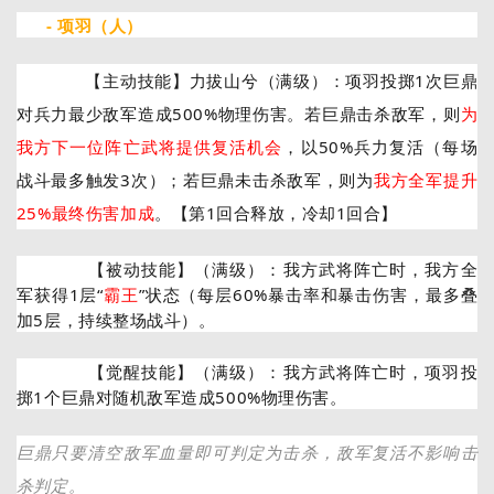
- 项羽
（人）
【主动技能】力拔山兮
（满级）：项羽投掷1次巨鼎
对兵力最少敌军造成500%物理伤害。若巨鼎击杀敌军，则
为
我方下一位阵亡武将提供复活机会
，以50%兵力复活（每场
战斗最多触发3次）；若巨鼎未击杀敌军，则为
我方全军提升
25%最终伤害加成
。
【第1回合释放
，冷却1回合】
【被动技能】（满级）：我方武将阵亡时，我方全
军获得1层“
霸王
”状态（每层60%暴击率和暴击伤害，最多叠
加5层，持续整场战斗）。
【觉醒技能】（满级）：我方武将阵亡时，项羽投
掷1个巨鼎对随机敌军造成500%物理伤害。
巨鼎只要清空敌军血量即可判定为击杀，敌军复活不影响击
杀判定。