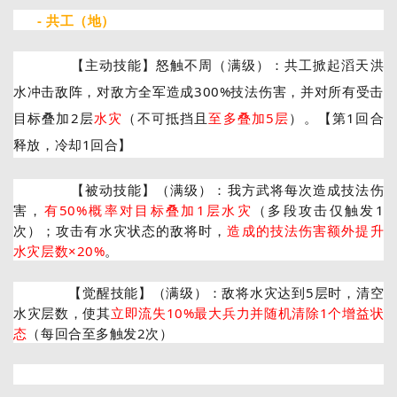
- 共工
（地）
【主动技能】怒触不周
（满级）：
共工掀起滔天洪
水冲击敌阵，对敌方全军造成300%技法伤害，并对所有受击
目标叠加2层
水灾
（不可抵挡且
至多叠加5层
）。
【第1回合
释放
，冷却1回合】
【被动技能】（满级）：
我方武将每次造成技法伤
害，
有50%概率对目标叠加1层水灾
（多段攻击仅触发1
次）；攻击有水灾状态的敌将时，
造成的技法伤害额外提升
水灾层数×20%
。
【觉醒技能】（满级）：
敌将水灾达到5层时，清空
水灾层数，使其
立即流失10%最大兵力并随机清除1个增益状
态
（每回合至多触发2次）