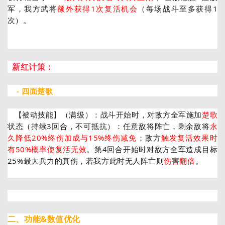
军，我方武将
额外获得1次复活机会
（每场战斗至多获得1
次）。
新红计策：
- 四面楚歌
【被动技能】（满级）：
战斗开始时，对敌方全军施加
楚歌
状态（持续3回合，不可抵抗）：任意敌将阵亡，剩余敌将
永
久降低20%终伤加成与15%终伤减免
；敌方
触发复活效果时
有50%概率使复活无效
。第4回合开始时对敌方全军造成目标
25%最大兵力的真伤，若我方此时无人阵亡则
伤害翻倍
。
二、功能&数值优化