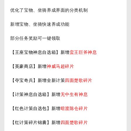
优化了宝物、坐骑养成界面的分类机制
新增宝物、坐骑快速养成功能
部分任务奖励可一键领取
【王座宝物
神息自选
箱】新增
蛮王巨斧神息
【英豪商店】新增
神威马超碎片
【夺宝奇兵】新增全新计策
四面楚歌
碎片
【计策神息自选箱】新增
无中生有神息
【红色计策自选包】新增
暗渡陈仓
碎片
【红计策碎片锦囊】新增
四面楚歌
碎片