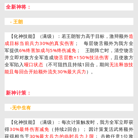
全新神将：
- 王朗
【化神技能】（满级）：若王朗智力高于目标，激辩额外
造
成目标当前兵力30%的真实伤害
； 每层饶舌额外为我方全
军提供
6%终害加成与5%终伤减免
； 王朗阵亡时，清空饶舌
并立即对敌方全军造成
饶舌层数×150%技法伤害
，且使敌方
全军陷入
哑口状态
（不可阻挡且持续1回合，期间
无法释放技
能且每回合开始额外流失30%最大兵力
）。
新神计策：
-无中生有
【化神技能】（满级）：
每次计策触发时，我方全军立即获
得
30%最终伤害减免
（持续2回合）； 因计策复活武将额外
获得相当于
30%最大兵力的临时兵力上限
； 击败任意1位敌