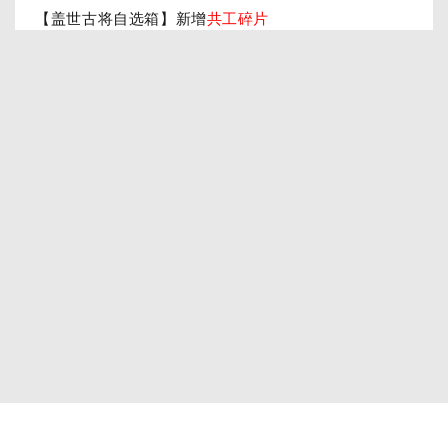
【盖世古将自选箱】新增
共工碎片
游族平台
用户协议
隐私条款