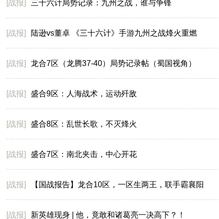
[战报]
三十六计局势记录：九州之战，谁与争锋
[战报]
陆逊vs董卓 《三十六计》手游九州之战烽火重燃
[战报]
龙合7区（龙腾37-40）局势记录帖（蜀国视角）
[战报]
盛合9区：人海战术，运动歼敌
[战报]
盛合8区：乱世长歌，不灭烽火
[战报]
盛合7区：南北夹击，中心开花
[战报]
【国战报告】龙合10区，一区生两王，联手霸襄阳
[战报]
新英雄现身 | 他，竟敢和诸葛亮一决高下？！