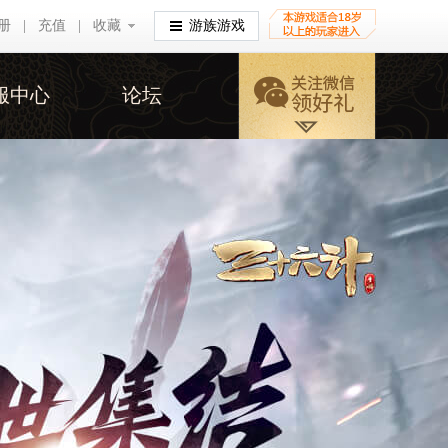
册
|
充值
|
收藏
收藏
游族游戏
服中心
论坛