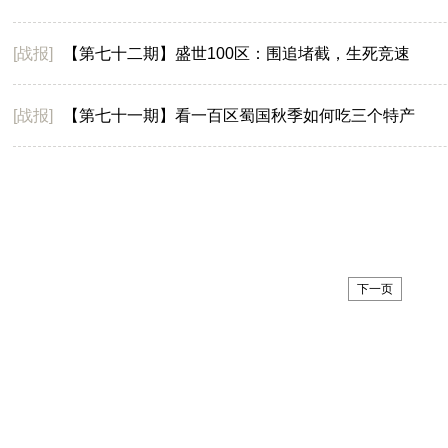
[战报]
【第七十二期】盛世100区：围追堵截，生死竞速
[战报]
【第七十一期】看一百区蜀国秋季如何吃三个特产
下一页